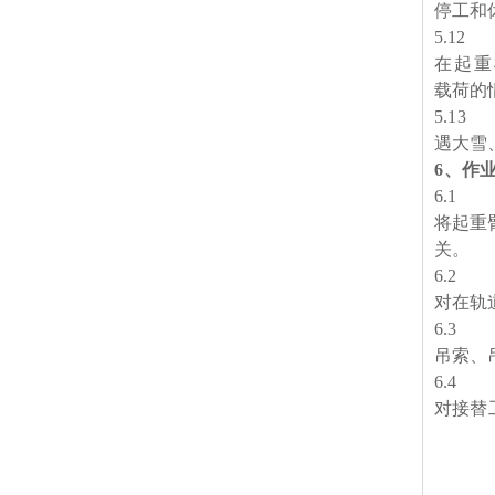
停工和
5
.1
2
在起重
载荷的
5
.1
3
遇大雪
6
、
作
6
.1
将起重
关。
6
.2
对在轨
6
.3
吊索、
6
.4
对接替
苏