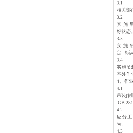
3
.
1
相关部
3
.
2
实施
好状态
3
.
3
实施
定、标识
3
.
4
实施吊
室外作
4
、作
4
.1
吊装作
GB 28
4
.2
应分工
号。
4
.3