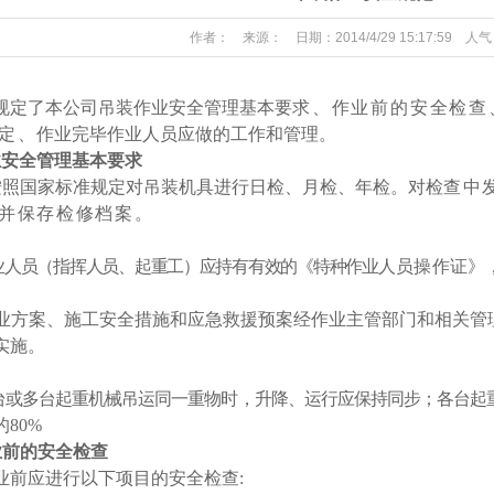
作者： 来源： 日期：2014/4/29 15:17:59 人气
围
规定了
本公司
吊装作业安全管理基本要
求、作业前的安全检
查
定、
作业完毕作业人员应做的工作和管理。
业安全管理基本要求
按照国家标准规定对吊装机具进行日检、月检、年检。对检
查中
并保存检修档案。
业人员（指挥人员、起重工）应持有有效的《特种作业
人员操作证》
业方案、
施工安全措施和应急救援预案经作业主管部门和相关管
实施。
台或多台起重机械吊运同一重物时，升降、运行应保持
同步；各台起
的
80%
业前的安全检查
业前应进行以下项目的安全检查
: