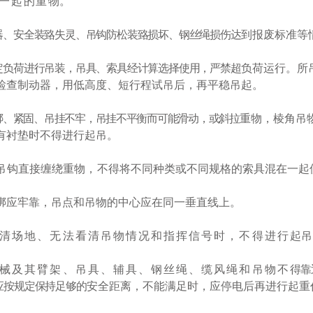
一起的重
物。
器、安全装臵失灵、吊钩防松装臵损坏、钢丝绳损伤达
到报废标准等
定负荷进行吊装，吊具、索具经计算选择使用，严禁超
负荷运行。所
检查制动器，用低高度、短行程试吊后，再平稳吊起。
绑、紧固、吊挂不牢，吊挂不平衡而可能滑动，或斜拉
重物，棱角吊
有衬垫时不得进行起吊。
吊钩直接缠绕重物，
不得将不同种类或不同规格的索具混在一起
绑应牢靠，吊点和吊物的中心应在同一垂直线上。
清场地、无法看清吊物情况和指挥信号时，不得进行
起吊
械及其臂架、吊具、辅具、钢丝绳、缆风绳和吊物不
得靠
应按规定保持足够的
安全距离，不能满足时，应停电后再进行起重