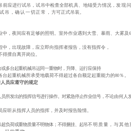
吊前应进行试吊，试吊中检查全部机具、
地锚受力情况，
发现
试吊，确认一切正常，
方可正式吊装。
业中，夜间应有足够的照明。室外作业遇到大雪、暴雨、大雾及
程中，出现故障，应立即向指挥者报告，没有指挥令，
不得擅自离开岗位。
台或多台起重机械吊运同一重物时，升降、运行应保持
各台起重机械所承受地载荷不得超过各自额定起重能力的
80
％。
作人员应遵守的规定
人员所发出的指挥信号进行操作。对紧急停
止作业
信号，不
论由何人
员应听从指挥人员的指挥，并及时报告险情。
吊超负荷或重物质量不明物体；不得捆挂、起吊
不明质量，与其他