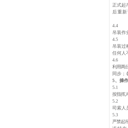
正式起
后重新
4
.
4
吊装作
4
.
5
吊装过
任何人
4
.
6
利用两
同步；
5
、
操
5
.1
按指挥
5
.2
司索人
5
.
3
严禁起