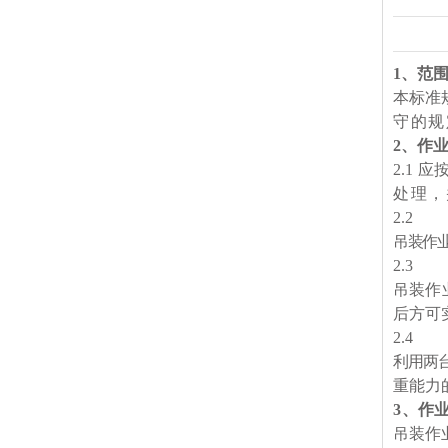
1
、范
本标准
守的规
2
、作
2
.1
应
处理，
2
.2
吊装作
2
.
3
吊装作
后方可
2
.
4
利用两
重能力
3
、作
吊装作