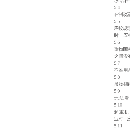
冻结在
5
.
4
在制动
5
.
5
应按规
时，应
5
.
6
重物捆
之间没
5
.
7
不准用
5
.
8
吊物捆
5
.
9
无法看
5
.1
0
起重机
业时，
5
.1
1